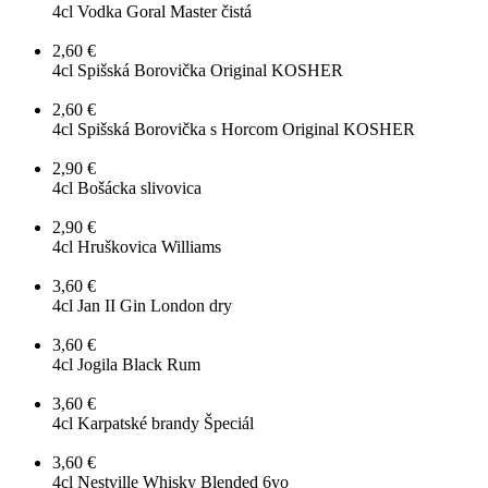
4cl
Vodka Goral Master čistá
2,60 €
4cl
Spišská Borovička Original KOSHER
2,60 €
4cl
Spišská Borovička s Horcom Original KOSHER
2,90 €
4cl
Bošácka slivovica
2,90 €
4cl
Hruškovica Williams
3,60 €
4cl
Jan II Gin London dry
3,60 €
4cl
Jogila Black Rum
3,60 €
4cl
Karpatské brandy Špeciál
3,60 €
4cl
Nestville Whisky Blended 6yo