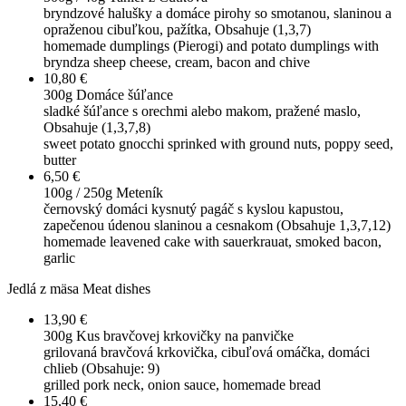
bryndzové halušky a domáce pirohy so smotanou, slaninou a
opraženou cibuľkou, pažítka, Obsahuje (1,3,7)
homemade dumplings (Pierogi) and potato dumplings with
bryndza sheep cheese, cream, bacon and chive
10,80 €
300g
Domáce šúľance
sladké šúľance s orechmi alebo makom, pražené maslo,
Obsahuje (1,3,7,8)
sweet potato gnocchi sprinked with ground nuts, poppy seed,
butter
6,50 €
100g / 250g
Meteník
černovský domáci kysnutý pagáč s kyslou kapustou,
zapečenou údenou slaninou a cesnakom (Obsahuje 1,3,7,12)
homemade leavened cake with sauerkrauat, smoked bacon,
garlic
Jedlá z mäsa
Meat dishes
13,90 €
300g
Kus bravčovej krkovičky na panvičke
grilovaná bravčová krkovička, cibuľová omáčka, domáci
chlieb (Obsahuje: 9)
grilled pork neck, onion sauce, homemade bread
15,40 €