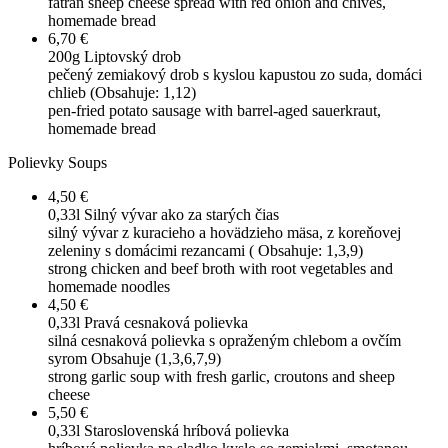
fatran sheep cheese spread with red onion and chives,
homemade bread
6,70 €
200g
Liptovský drob
pečený zemiakový drob s kyslou kapustou zo suda, domáci
chlieb (Obsahuje: 1,12)
pen-fried potato sausage with barrel-aged sauerkraut,
homemade bread
Polievky
Soups
4,50 €
0,33l
Silný vývar ako za starých čias
silný vývar z kuracieho a hovädzieho mäsa, z koreňovej
zeleniny s domácimi rezancami ( Obsahuje: 1,3,9)
strong chicken and beef broth with root vegetables and
homemade noodles
4,50 €
0,33l
Pravá cesnaková polievka
silná cesnaková polievka s opraženým chlebom a ovčím
syrom Obsahuje (1,3,6,7,9)
strong garlic soup with fresh garlic, croutons and sheep
cheese
5,50 €
0,33l
Staroslovenská hríbová polievka