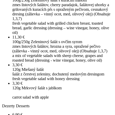
100g/250g
Zeleninový šalát s kuracím mäsom
zmes listových šalátov, cherry paradajok, šalátovej uhorky a
grilovaných kuracích pŕs s opraženým pečivom, cesnakový
dresing (zálievka – vinný ocot, med, olivový olej) (Obsahuje
1,3,7)
fresh vegetable salad with grilled chicken breast, toasted
bread, garlic dressing (dressing – wine vinegar, honey, olive
oil)
11,30 €
100g/250g
Zeleninový šalát s ovčím syrom
zmes listových šalátov, hrozna a syra, opražené pečivo
(zálievka - vinný ocot, med, olivový olej) (Obsahuje 1,3,7)
a mix of vegetable salads with sheep cheese, grapes and
roasted bread (dressing - wine vinegar, honey, olive oil)
3,30 €
120g
Miešaný šalát
šalát z čerstvej zeleniny, dochutený medovým dresingom
fresh vegetable salad with honey dressing
3,30 €
120g
Mrkvový šalát s jablkom
carrot salad with apple
Dezerty
Desserts
6,90 €