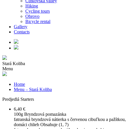
Čutkovská valley
Hiking
Cycling tours
Obrovo
Bicycle rental
Gallery
Contacts
Stará Koliba
Menu
Home
Menu – Stará Koliba
Predjedlá
Starters
6,40 €
100g
Bryndzová pomazánka
fatranská bryndzová nátierka s červenou cibuľkou a pažítkou,
domáci chlieb Obsahuje (1, 7)