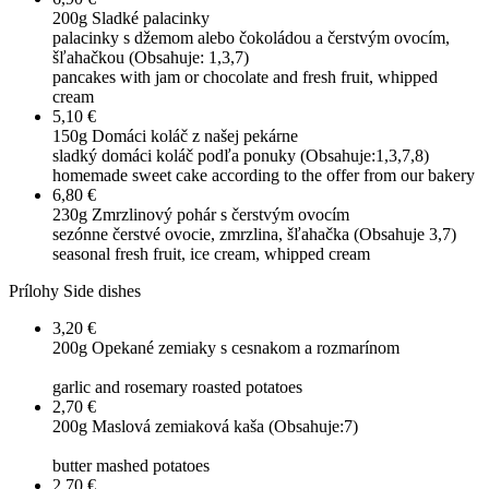
200g
Sladké palacinky
palacinky s džemom alebo čokoládou a čerstvým ovocím,
šľahačkou (Obsahuje: 1,3,7)
pancakes with jam or chocolate and fresh fruit, whipped
cream
5,10 €
150g
Domáci koláč z našej pekárne
sladký domáci koláč podľa ponuky (Obsahuje:1,3,7,8)
homemade sweet cake according to the offer from our bakery
6,80 €
230g
Zmrzlinový pohár s čerstvým ovocím
sezónne čerstvé ovocie, zmrzlina, šľahačka (Obsahuje 3,7)
seasonal fresh fruit, ice cream, whipped cream
Prílohy
Side dishes
3,20 €
200g
Opekané zemiaky s cesnakom a rozmarínom
garlic and rosemary roasted potatoes
2,70 €
200g
Maslová zemiaková kaša (Obsahuje:7)
butter mashed potatoes
2,70 €