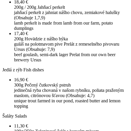
18,40 €
200g / 200g
Jahňací perkelt
jahňací perkelt z jahniat nášho chovu, zemiakové halušky
(Obsahuje 1,7,9)
lamb perkelt is made from lamb from our farm, potato
dumplings
17,40 €
200g
Hovädzie z nášho býka
guláš na polotmavom pive Prelát z remeselného pivovaru
Ursus (Obsahuje: 7,9)
beef goulash, semi-dark lager Prelat from our own beer
brewery Ursus
Jedlá z rýb
Fish dishes
16,90 €
300g
Pečený čutkovský pstruh
jedinečná ryba chovaná v našom rybníku, poliata praženým
maslom, citrónovou šťavou (Obsahuje: 4,7)
unique trout farmed in our pond, roasted butter and lemon
topping
Šaláty
Salads
11,30 €