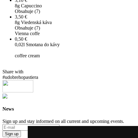
3,10 €
8g
Capuccino
Obsahuje (7)
3,50 €
8g
Viedenská káva
Obsahuje (7)
Vienna coffe
0,50 €
0,02l
Smotana do kávy
coffee cream
Share with
#udobrehopastiera
News
Sign up and stay informed on all current and upcoming events.
Sign up