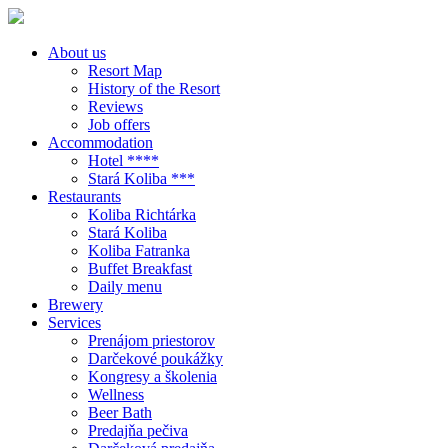
About us
Resort Map
History of the Resort
Reviews
Job offers
Accommodation
Hotel ****
Stará Koliba ***
Restaurants
Koliba Richtárka
Stará Koliba
Koliba Fatranka
Buffet Breakfast
Daily menu
Brewery
Services
Prenájom priestorov
Darčekové poukážky
Kongresy a školenia
Wellness
Beer Bath
Predajňa pečiva