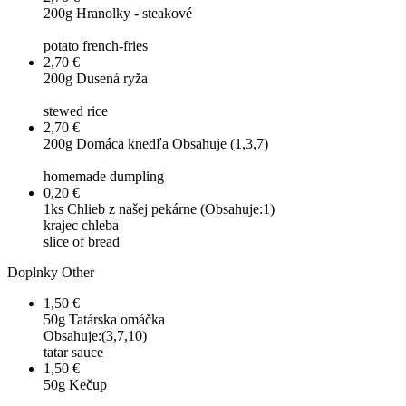
200g
Hranolky - steakové
potato french-fries
2,70 €
200g
Dusená ryža
stewed rice
2,70 €
200g
Domáca knedľa Obsahuje (1,3,7)
homemade dumpling
0,20 €
1ks
Chlieb z našej pekárne (Obsahuje:1)
krajec chleba
slice of bread
Doplnky
Other
1,50 €
50g
Tatárska omáčka
Obsahuje:(3,7,10)
tatar sauce
1,50 €
50g
Kečup