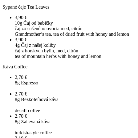
Sypané čaje
Tea Leaves
3,90 €
10g
Čaj od babičky
čaj zo sušeného ovocia med, citrón
Grandmother’s tea, tea of dried fruit with honey and lemon
3,90 €
4g
Čaj z našej koliby
čaj z horských bylín, med, citrón
tea of mountain herbs with honey and lemon
Káva
Coffee
2,70 €
8g
Espresso
2,70 €
8g
Bezkofeínová káva
decaff coffee
2,70 €
8g
Zalievaná káva
turkish-style coffee