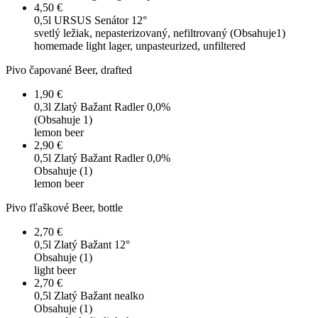
4,50 €
0,5l
URSUS Senátor 12°
svetlý ležiak, nepasterizovaný, nefiltrovaný (Obsahuje1)
homemade light lager, unpasteurized, unfiltered
Pivo čapované
Beer, drafted
1,90 €
0,3l
Zlatý Bažant Radler 0,0%
(Obsahuje 1)
lemon beer
2,90 €
0,5l
Zlatý Bažant Radler 0,0%
Obsahuje (1)
lemon beer
Pivo fľaškové
Beer, bottle
2,70 €
0,5l
Zlatý Bažant 12°
Obsahuje (1)
light beer
2,70 €
0,5l
Zlatý Bažant nealko
Obsahuje (1)