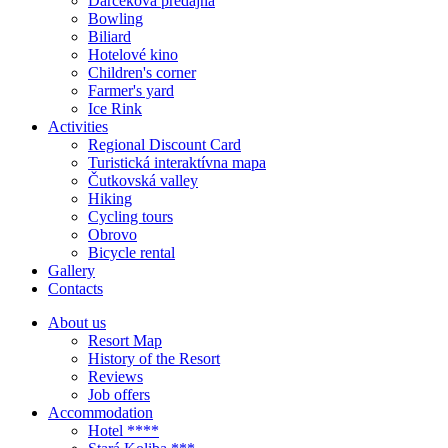
Darčeková predajňa
Bowling
Biliard
Hotelové kino
Children's corner
Farmer's yard
Ice Rink
Activities
Regional Discount Card
Turistická interaktívna mapa
Čutkovská valley
Hiking
Cycling tours
Obrovo
Bicycle rental
Gallery
Contacts
About us
Resort Map
History of the Resort
Reviews
Job offers
Accommodation
Hotel ****