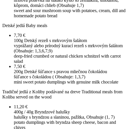
hríbová polievka na sladko kyslo so zemiakmi, smotanou,
kôprom, domáci chlieb (Obsahuje 1,7)
sweet and sour mushroom soup with potatoes, cream, dill and
homemade potato bread
Detské jedlá
Baby meals
7,70 €
100g
Detský rezeň s mrkvovým šalátom
vyprážaný alebo prírodný kurací rezeň s mrkvovým šalátom
(Obsahuje: 1,3,6,7,9)
deep-fried crumbed or natural chicken schnitzel with carrot
salad
7,50 €
200g
Detské šúľance s pravou mliečnou čokoládou
šúľance s čokoládou ( Obsahuje: 1,3,7)
mini sweet potato dumplings with genuine milk chocolate
Tradičné jedlá z Koliby podávané na dreve
Traditional meals from
Koliba served on the wood
11,20 €
400g / 40g
Bryndzové halušky
halušky s bryndzou a slaninou, pažítka, Obsahuje (1, 7)
potato dumplings with bryndza sheep cheese, bacon and
chives