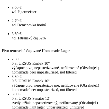
3,60 €
4cl
Jägermeister
2,70 €
4cl
Demänovka horká
3,60 €
4cl
Tatranský čaj 52%
Pivo remeselné čapované
Homemade Lager
2,50 €
0,3l
URSUS Embek 10°
výčapné pivo, nepasterizované, nefiltrované (Obsahuje1)
homemade beer unpasteurized, not filtered
3,80 €
0,5l
URSUS Embek 10°
výčapné pivo, nepasterizované, nefiltrované (Obsahuje1)
homemade beer unpasteurized, not filtered
3,00 €
0,3l
URSUS Senátor 12°
svetlý ležiak, nepasterizovaný, nefiltrovaný (Obsahuje1)
homemade light lager, unpasteurized, unfiltered