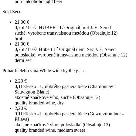
non - alcoholic light beer
Sekt
Sect
21,00 €
0,75l / fľaša
HUBERT L´Originál brut J. E. Sereď
suché, vyrobené transvalsnou metódou (Obsahuje 12)
brut
21,00 €
0,75l / fľaša
Hubert L´ Originál demi Sec J. E. Sereď
polosladké, vyrobené transvalsnou metódou (Obsahuje 12)
demi-sec
Pohár bieleho vína
White wine by the glass
2,20 €
0,1l
Elesko - U dobrého pastiera biele (Chardonnay -
Sauvignon Blanc)
akostné značkové víno, suché (Obsahuje 12)
quality branded wine, dry
2,20 €
0,1l
Elesko - U dobrého pastiera biele (Gewurztraminer -
Pálava)
akostné značkové víno, polosladké (Obsahuje 12)
quality branded wine, medium sweet