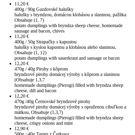
11,20 €
400g / 90g
Gazdovské halušky
halušky s bryndzou, domácou klobásou a slaninou, pažítka
Obsahuje (1, 7)
potato dumplings with bryndza sheep cheese, homemade
sausage and bacon, chives
11,20 €
400g / 50g
Strapačky s kapustou
halušky s kyslou kapustou a klobásou alebo slaninou,
Obsahuje (1, 12)
potato dumplings with sauerkraut and sausage or bacon
12,20 €
470g / 40g
Pirohy s kôprom
bryndzové pirohy domácej výroby s kôprom a slaninou
(Obsahuje 1,3,7
homemade dumplings (Pierogi) filled with bryndza sheep
cheese, dill and bacon
12,20 €
470g /40g
Černovské bryndzové pirohy
bryndzové pirohy domácej výroby s opraženou cibuľkou a
mätkou, Obsahuje (1,3,7)
homemade dumplings (Pierogi) filled with bryndza sheep
cheese, crispy onions and mint
12,90 €
500g / 40g
Tanier z Čutkova