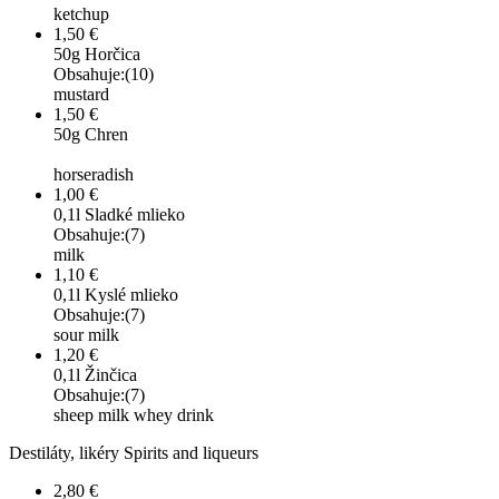
ketchup
1,50 €
50g
Horčica
Obsahuje:(10)
mustard
1,50 €
50g
Chren
horseradish
1,00 €
0,1l
Sladké mlieko
Obsahuje:(7)
milk
1,10 €
0,1l
Kyslé mlieko
Obsahuje:(7)
sour milk
1,20 €
0,1l
Žinčica
Obsahuje:(7)
sheep milk whey drink
Destiláty, likéry
Spirits and liqueurs
2,80 €