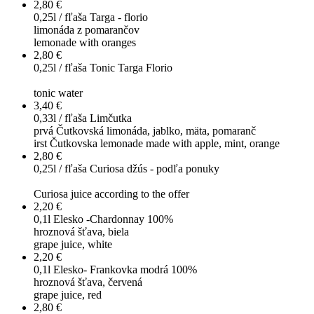
2,80 €
0,25l / fľaša
Targa - florio
limonáda z pomarančov
lemonade with oranges
2,80 €
0,25l / fľaša
Tonic Targa Florio
tonic water
3,40 €
0,33l / fľaša
Limčutka
prvá Čutkovská limonáda, jablko, mäta, pomaranč
irst Čutkovska lemonade made with apple, mint, orange
2,80 €
0,25l / fľaša
Curiosa džús - podľa ponuky
Curiosa juice according to the offer
2,20 €
0,1l
Elesko -Chardonnay 100%
hroznová šťava, biela
grape juice, white
2,20 €
0,1l
Elesko- Frankovka modrá 100%
hroznová šťava, červená
grape juice, red
2,80 €