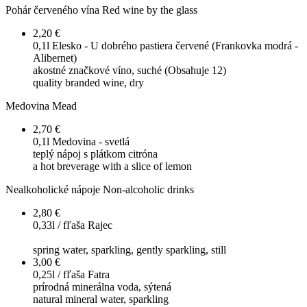
Pohár červeného vína
Red wine by the glass
2,20 €
0,1l
Elesko - U dobrého pastiera červené (Frankovka modrá -
Alibernet)
akostné značkové víno, suché (Obsahuje 12)
quality branded wine, dry
Medovina
Mead
2,70 €
0,1l
Medovina - svetlá
teplý nápoj s plátkom citróna
a hot breverage with a slice of lemon
Nealkoholické nápoje
Non-alcoholic drinks
2,80 €
0,33l / fľaša
Rajec
spring water, sparkling, gently sparkling, still
3,00 €
0,25l / fľaša
Fatra
prírodná minerálna voda, sýtená
natural mineral water, sparkling