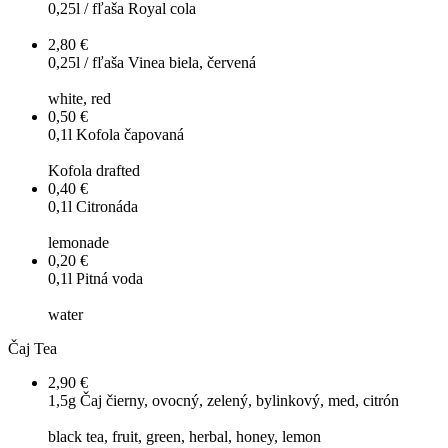
0,25l / fľaša
Royal cola
2,80 €
0,25l / fľaša
Vinea biela, červená
white, red
0,50 €
0,1l
Kofola čapovaná
Kofola drafted
0,40 €
0,1l
Citronáda
lemonade
0,20 €
0,1l
Pitná voda
water
Čaj
Tea
2,90 €
1,5g
Čaj čierny, ovocný, zelený, bylinkový, med, citrón
black tea, fruit, green, herbal, honey, lemon