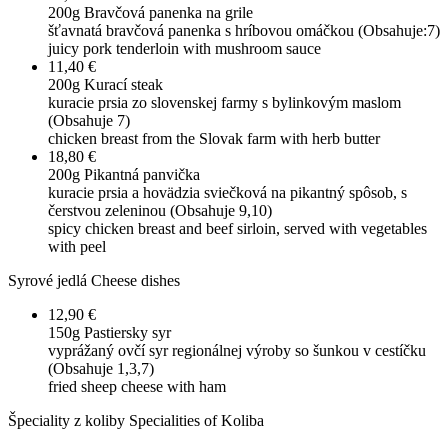
200g
Bravčová panenka na grile
šťavnatá bravčová panenka s hríbovou omáčkou (Obsahuje:7)
juicy pork tenderloin with mushroom sauce
11,40 €
200g
Kurací steak
kuracie prsia zo slovenskej farmy s bylinkovým maslom
(Obsahuje 7)
chicken breast from the Slovak farm with herb butter
18,80 €
200g
Pikantná panvička
kuracie prsia a hovädzia sviečková na pikantný spôsob, s
čerstvou zeleninou (Obsahuje 9,10)
spicy chicken breast and beef sirloin, served with vegetables
with peel
Syrové jedlá
Cheese dishes
12,90 €
150g
Pastiersky syr
vyprážaný ovčí syr regionálnej výroby so šunkou v cestíčku
(Obsahuje 1,3,7)
fried sheep cheese with ham
Špeciality z koliby
Specialities of Koliba