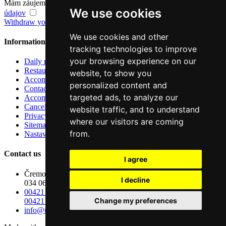
Mám záujem o odber noviniek a súhlasím so
spracovaním osobných
We use cookies
údajov
Withdraw your consent to the processing of personal data
We use cookies and other
Information
tracking technologies to improve
your browsing experience on our
Daily menu
Restaurants
website, to show you
Accommodation
personalized content and
Contacts
targeted ads, to analyze our
Accommodation Rules and Regulations
Cancellation Policy
website traffic, and to understand
Privacy
where our visitors are coming
Sitemap
from.
Nastavenie cookies
Contact us
I agree
Čremošná 8684
I decline
034 06 Ružomberok
00421 917 440 604
Change my preferences
00421 44 432 7920
info@udobrehopastiera.sk