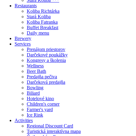
Stará Koliba ***
Restaurants
Koliba Richtárka
Stará Koliba
Koliba Fatranka
Buffet Breakfast
Daily menu
Brewery
Services
Prenájom priestorov
Darčekové poukážky
Kongresy a školenia
Wellness
Beer Bath
Predajňa pečiva
Darčeková predajňa
Bowling
Biliard
Hotelové kino
Children's corner
Farmer's yard
Ice Rink
Activities
Regional Discount Card
Turistická interaktívna mapa