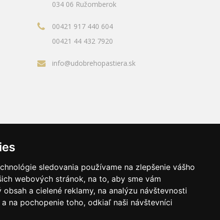
034 06 Ružomberok
00421 917 440 604
00421 44 432 7920
info@udobrehopastiera.sk
ies
echnológie sledovania používame na zlepšenie vášho
ašich webových stránok, na to, aby sme vám
 obsah a cielené reklamy, na analýzu návštevnosti
a na pochopenie toho, odkiaľ naši návštevníci