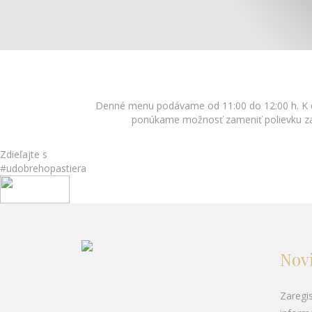
Denné menu podávame od 11:00 do 12:00 h. K d
ponúkame možnosť zameniť polievku za
Zdieľajte s
#udobrehopastiera
Nov
Zaregis