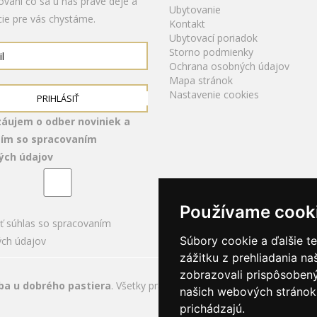
ovaní čo sa u nás práve deje a
Ubytovanie
cie pre vás chystáme.
Kontakt
Ubytovací poriadok
Storno podmienky
Ochrana osobných údajov
Mapa stránok
Nastavenie cookies
PRIHLÁSIŤ
áujem o odber noviniek a
sím so
spracovaním
ých údajov
Používame cook
ť súhlas so spracovaním
Súbory cookie a ďalšie t
ch údajov
zážitku z prehliadania n
zobrazovali prispôsobený
iba u dobrého pastiera
. Všetky práva vyhradené.
našich webových stránok 
prichádzajú.