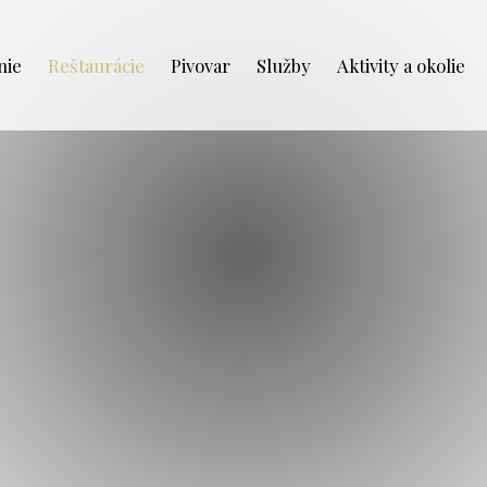
nie
Reštaurácie
Pivovar
Služby
Aktivity a okolie