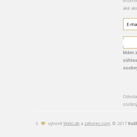
inform
aké ak
Mám z
súhla
osobn
Odvola
osobný
S
vytvoril
WebLab
a
zahorec.com
. © 2017
Kol