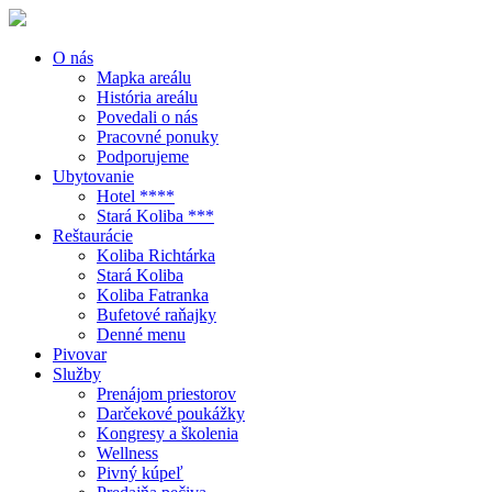
O nás
Mapka areálu
História areálu
Povedali o nás
Pracovné ponuky
Podporujeme
Ubytovanie
Hotel ****
Stará Koliba ***
Reštaurácie
Koliba Richtárka
Stará Koliba
Koliba Fatranka
Bufetové raňajky
Denné menu
Pivovar
Služby
Prenájom priestorov
Darčekové poukážky
Kongresy a školenia
Wellness
Pivný kúpeľ