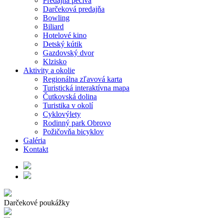
Predajňa pečiva
Darčeková predajňa
Bowling
Biliard
Hotelové kino
Detský kútik
Gazdovský dvor
Klzisko
Aktivity a okolie
Regionálna zľavová karta
Turistická interaktívna mapa
Čutkovská dolina
Turistika v okolí
Cyklovýlety
Rodinný park Obrovo
Požičovňa bicyklov
Galéria
Kontakt
Darčekové poukážky