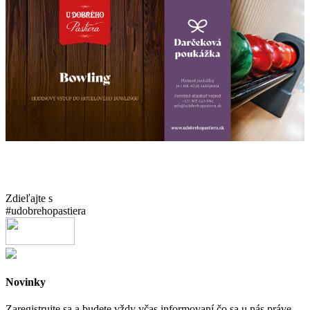
Zdieľajte s
#udobrehopastiera
Novinky
Zaregistrujte sa a budete vždy včas informovaní čo sa u nás práve