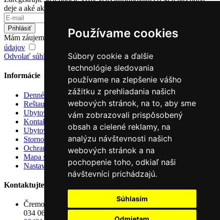
deje a aké akcie pre vás chystáme.
Prihlásiť
Používame cookies
Mám záujem o odber noviniek a súhlasím so
spracovaním osobných
údajov
Súbory cookie a ďalšie
Odvolať súhlas so spracovaním osobných údajov
technológie sledovania
Informácie
používame na zlepšenie vášho
zážitku z prehliadania našich
Denné menu
webových stránok, na to, aby sme
Reštaurácie
Ubytovanie
vám zobrazovali prispôsobený
Kontakt
obsah a cielené reklamy, na
Ubytovací poriadok
analýzu návštevnosti našich
Storno podmienky
Ochrana osobných údajov
webových stránok a na
Mapa stránok
pochopenie toho, odkiaľ naši
Nastavenie cookies
návštevníci prichádzajú.
Kontaktujte nás
Súhlasím
Čremošná 8684
034 06 Ružomberok
Odmietam